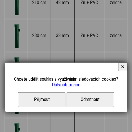
210 cm
48 mm
Zn + PVC
zelená
230 cm
38 mm
Zn + PVC
zelená
✕
240 cm
48 mm
Zn + PVC
zelená
Chcete udělit souhlas s využíváním sledovacích cookies?
Další informace
Přijmout
Odmítnout
260 cm
38 mm
Zn + PVC
zelená