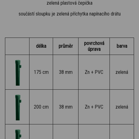
zelená plastová čepička
součástí sloupku je zelená příchytka napínacího drátu
povrchová
délka
průměr
barva
úprava
175 cm
38 mm
Zn + PVC
zelená
200 cm
38 mm
Zn + PVC
zelená