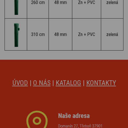
260 cm
48 mm
Zn + PVC
zelená
310 cm
48 mm
Zn + PVC
zelená
ÚVOD
|
O NÁS
|
KATALOG
|
KONTAKTY